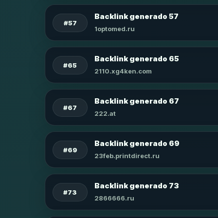
Backlink generado 57
#57
1optomed.ru
Backlink generado 65
#65
2110.xg4ken.com
Backlink generado 67
#67
222.at
Backlink generado 69
#69
23feb.printdirect.ru
Backlink generado 73
#73
2866666.ru