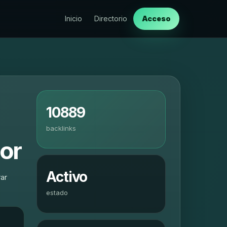
Inicio
Directorio
Acceso
10889
backlinks
or
Activo
ar
estado