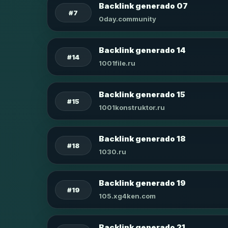
Backlink generado 07
#7
0day.community
Backlink generado 14
#14
1001file.ru
Backlink generado 15
#15
1001konstruktor.ru
Backlink generado 18
#18
1030.ru
Backlink generado 19
#19
105.xg4ken.com
Backlink generado 21