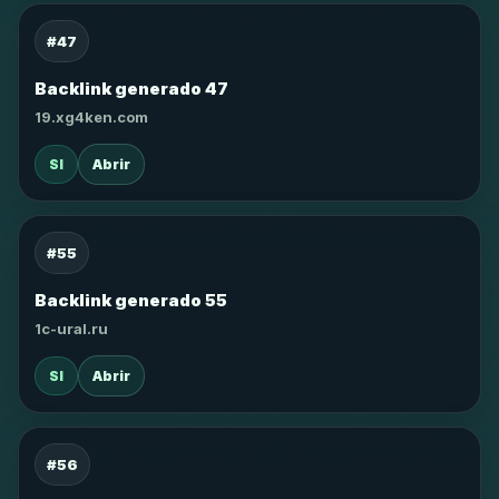
#47
Backlink generado 47
19.xg4ken.com
SI
Abrir
#55
Backlink generado 55
1c-ural.ru
SI
Abrir
#56