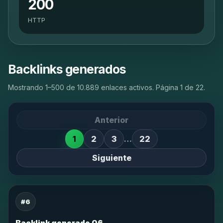
200
HTTP
Backlinks generados
Mostrando 1–500 de 10.889 enlaces activos. Página 1 de 22.
Anterior
1
2
3
…
22
Siguiente
#6
Backlink generado 06