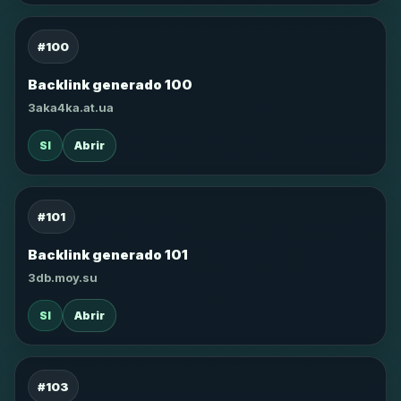
#100
Backlink generado 100
3aka4ka.at.ua
SI
Abrir
#101
Backlink generado 101
3db.moy.su
SI
Abrir
#103