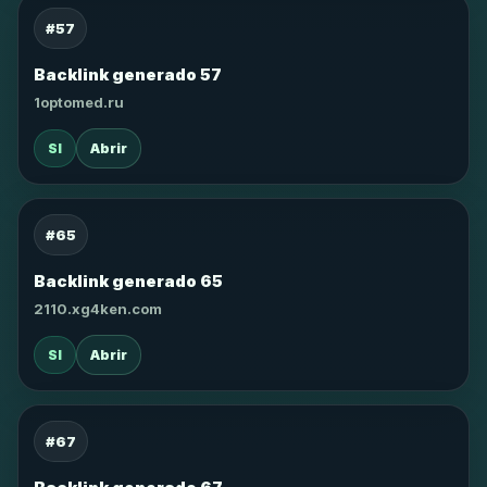
#57
Backlink generado 57
1optomed.ru
SI
Abrir
#65
Backlink generado 65
2110.xg4ken.com
SI
Abrir
#67