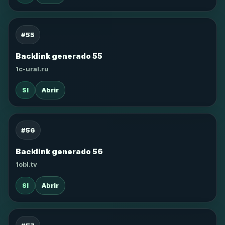
#55
Backlink generado 55
1c-ural.ru
SI
Abrir
#56
Backlink generado 56
1obl.tv
SI
Abrir