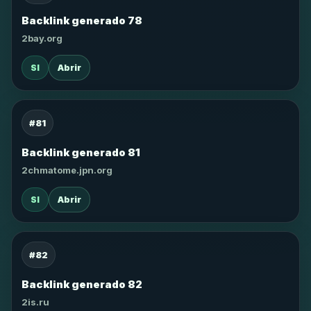
Backlink generado 78
2bay.org
SI
Abrir
#81
Backlink generado 81
2chmatome.jpn.org
SI
Abrir
#82
Backlink generado 82
2is.ru