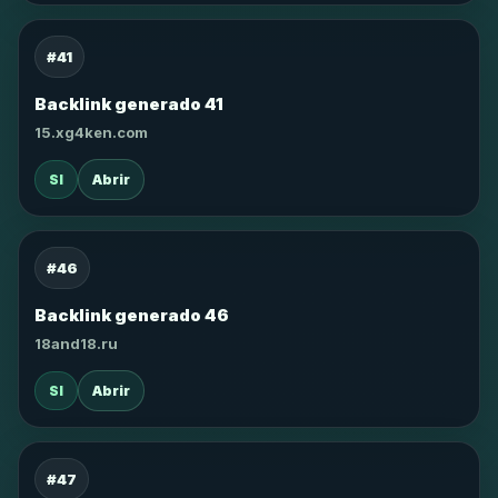
#41
Backlink generado 41
15.xg4ken.com
SI
Abrir
#46
Backlink generado 46
18and18.ru
SI
Abrir
#47