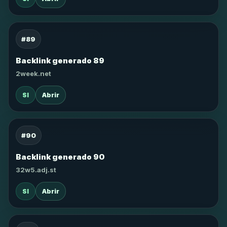
#89
Backlink generado 89
2week.net
SI
Abrir
#90
Backlink generado 90
32w5.adj.st
SI
Abrir