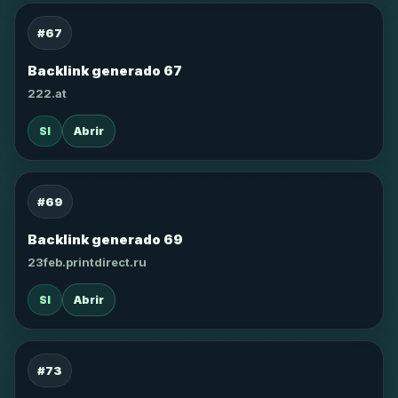
#67
Backlink generado 67
222.at
SI
Abrir
#69
Backlink generado 69
23feb.printdirect.ru
SI
Abrir
#73