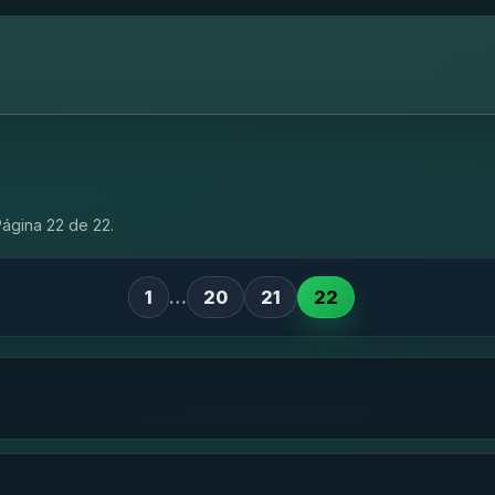
Página 22 de 22.
1
…
20
21
22