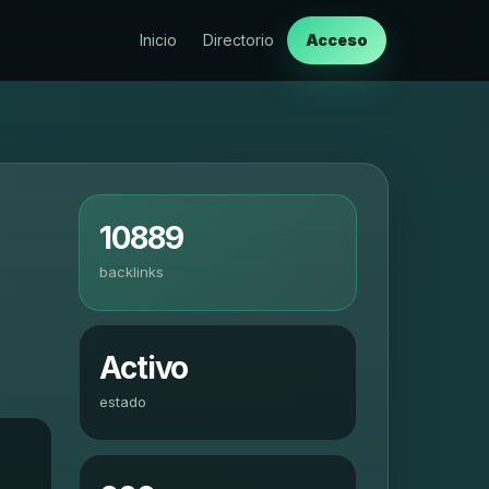
Inicio
Directorio
Acceso
10889
backlinks
Activo
estado