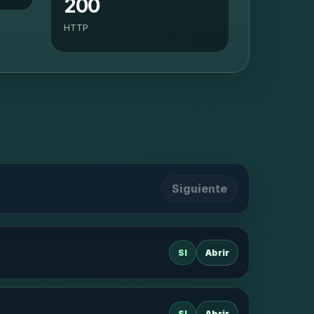
200
HTTP
Siguiente
SI
Abrir
SI
Abrir