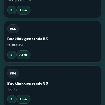
19.xg4ken.com
SI
Abrir
#55
Backlink generado 55
1c-ural.ru
SI
Abrir
#56
Backlink generado 56
1obl.tv
SI
Abrir