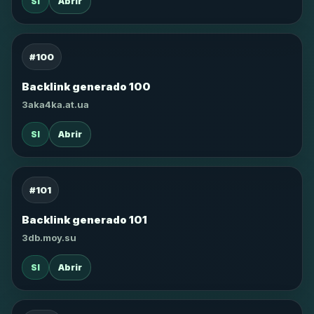
SI
Abrir
#100
Backlink generado 100
3aka4ka.at.ua
SI
Abrir
#101
Backlink generado 101
3db.moy.su
SI
Abrir