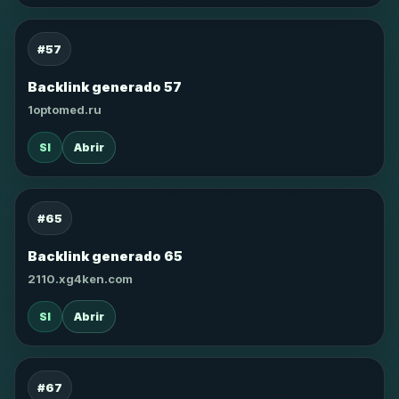
#57
Backlink generado 57
1optomed.ru
SI
Abrir
#65
Backlink generado 65
2110.xg4ken.com
SI
Abrir
#67