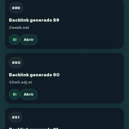
#89
Backlink generado 89
2week.net
SI
Abrir
#90
Backlink generado 90
32w5.adj.st
SI
Abrir
#91