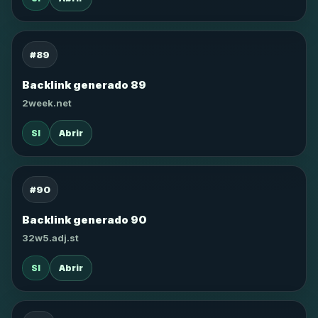
#89
Backlink generado 89
2week.net
SI
Abrir
#90
Backlink generado 90
32w5.adj.st
SI
Abrir