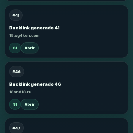
#41
Backlink generado 41
15.xg4ken.com
SI
Abrir
#46
Backlink generado 46
18and18.ru
SI
Abrir
#47