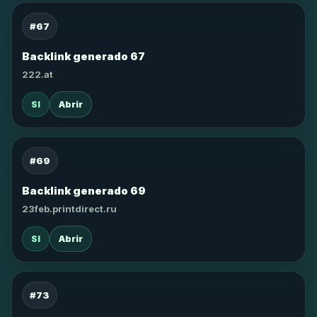
#67
Backlink generado 67
222.at
SI
Abrir
#69
Backlink generado 69
23feb.printdirect.ru
SI
Abrir
#73