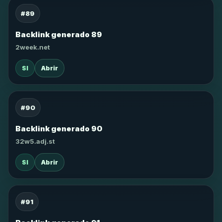
#89
Backlink generado 89
2week.net
SI
Abrir
#90
Backlink generado 90
32w5.adj.st
SI
Abrir
#91