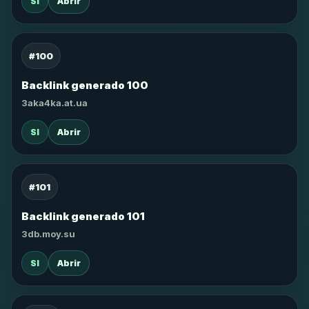
SI
Abrir
#100
Backlink generado 100
3aka4ka.at.ua
SI
Abrir
#101
Backlink generado 101
3db.moy.su
SI
Abrir