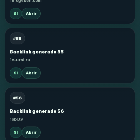
19.xg4ken.com
SI
Abrir
#55
Backlink generado 55
1c-ural.ru
SI
Abrir
#56
Backlink generado 56
1obl.tv
SI
Abrir