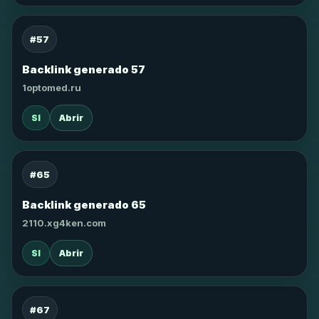
#57
Backlink generado 57
1optomed.ru
SI
Abrir
#65
Backlink generado 65
2110.xg4ken.com
SI
Abrir
#67