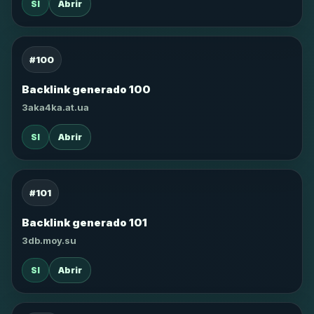
SI
Abrir
#100
Backlink generado 100
3aka4ka.at.ua
SI
Abrir
#101
Backlink generado 101
3db.moy.su
SI
Abrir