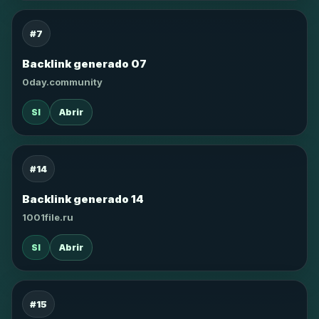
#7
Backlink generado 07
0day.community
SI
Abrir
#14
Backlink generado 14
1001file.ru
SI
Abrir
#15