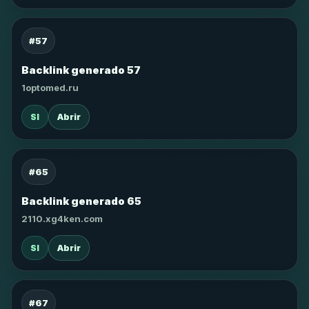
#57
Backlink generado 57
1optomed.ru
SI
Abrir
#65
Backlink generado 65
2110.xg4ken.com
SI
Abrir
#67