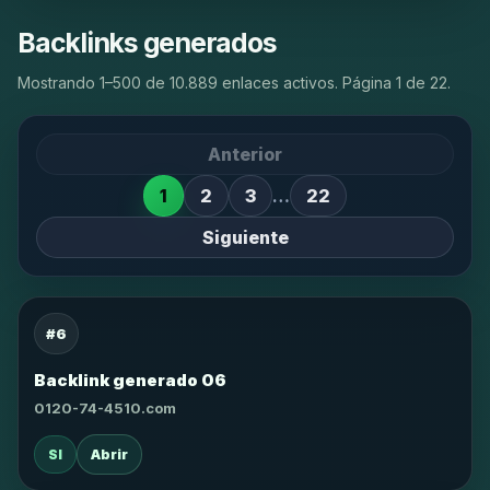
Backlinks generados
Mostrando 1–500 de 10.889 enlaces activos. Página 1 de 22.
Anterior
1
2
3
…
22
Siguiente
#6
Backlink generado 06
0120-74-4510.com
SI
Abrir