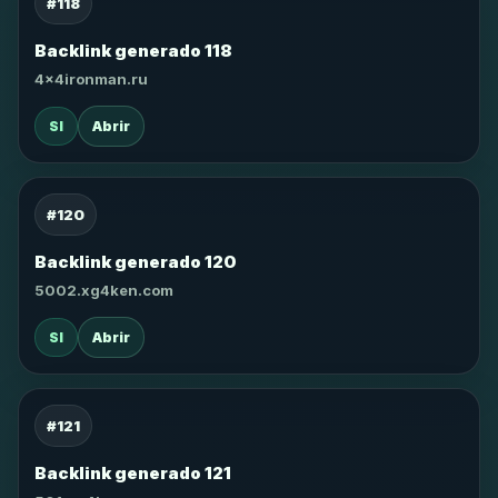
#118
Backlink generado 118
4x4ironman.ru
SI
Abrir
#120
Backlink generado 120
5002.xg4ken.com
SI
Abrir
#121
Backlink generado 121