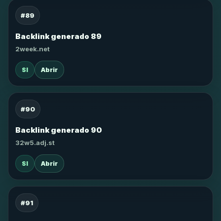
#89
Backlink generado 89
2week.net
SI
Abrir
#90
Backlink generado 90
32w5.adj.st
SI
Abrir
#91