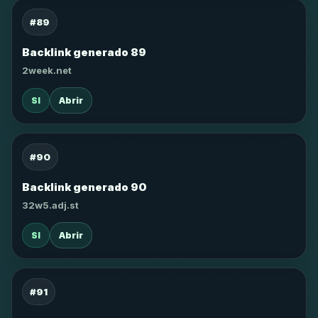
#89
Backlink generado 89
2week.net
SI
Abrir
#90
Backlink generado 90
32w5.adj.st
SI
Abrir
#91