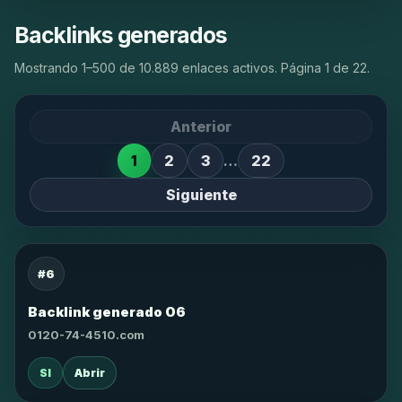
Backlinks generados
Mostrando 1–500 de 10.889 enlaces activos. Página 1 de 22.
Anterior
1
2
3
…
22
Siguiente
#6
Backlink generado 06
0120-74-4510.com
SI
Abrir