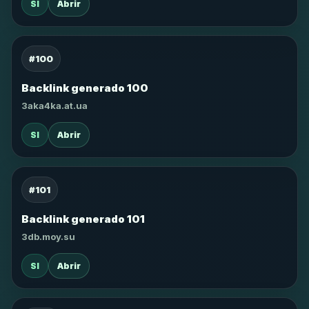
SI
Abrir
#100
Backlink generado 100
3aka4ka.at.ua
SI
Abrir
#101
Backlink generado 101
3db.moy.su
SI
Abrir