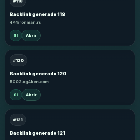
#118
Backlink generado 118
4x4ironman.ru
SI
Abrir
#120
Backlink generado 120
5002.xg4ken.com
SI
Abrir
#121
Backlink generado 121