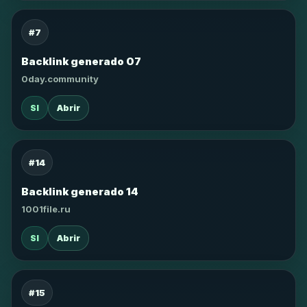
#7
Backlink generado 07
0day.community
SI
Abrir
#14
Backlink generado 14
1001file.ru
SI
Abrir
#15