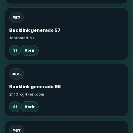
#57
Backlink generado 57
1optomed.ru
SI
Abrir
#65
Backlink generado 65
2110.xg4ken.com
SI
Abrir
#67