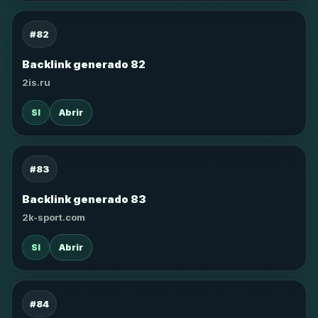
#82
Backlink generado 82
2is.ru
SI
Abrir
#83
Backlink generado 83
2k-sport.com
SI
Abrir
#84