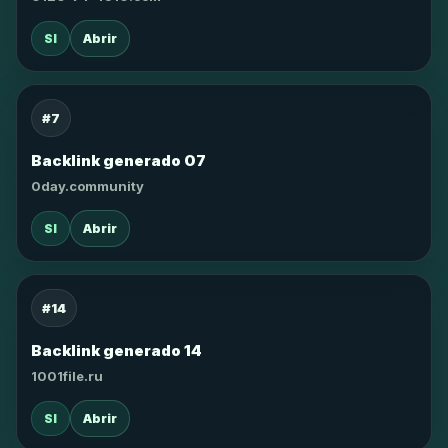
SI
Abrir
#7
Backlink generado 07
0day.community
SI
Abrir
#14
Backlink generado 14
1001file.ru
SI
Abrir