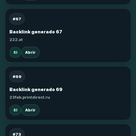
#67
Backlink generado 67
222.at
SI
Abrir
#69
Backlink generado 69
23feb.printdirect.ru
SI
Abrir
#73