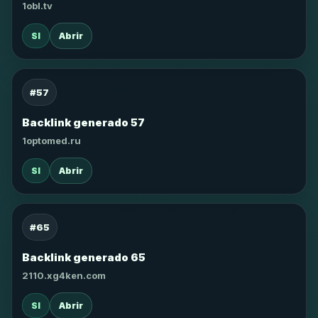
1obl.tv
SI
Abrir
#57
Backlink generado 57
1optomed.ru
SI
Abrir
#65
Backlink generado 65
2110.xg4ken.com
SI
Abrir