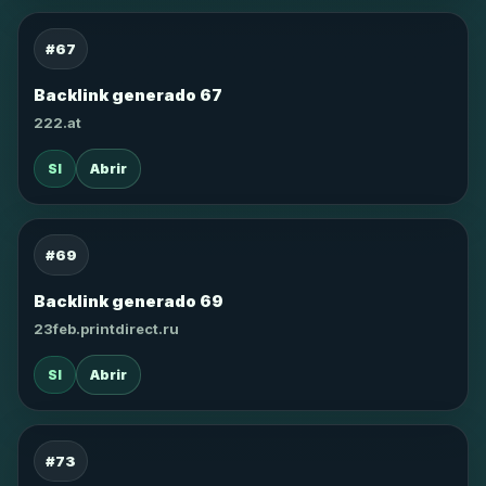
#67
Backlink generado 67
222.at
SI
Abrir
#69
Backlink generado 69
23feb.printdirect.ru
SI
Abrir
#73