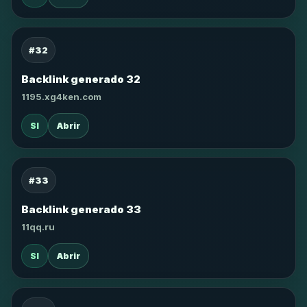
#32
Backlink generado 32
1195.xg4ken.com
SI
Abrir
#33
Backlink generado 33
11qq.ru
SI
Abrir