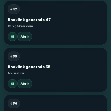
#47
Backlink generado 47
19.xg4ken.com
SI
Abrir
#55
Backlink generado 55
1c-ural.ru
SI
Abrir
#56