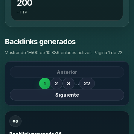
200
HTTP
Backlinks generados
Mostrando 1–500 de 10.889 enlaces activos. Página 1 de 22.
Anterior
1
2
3
…
22
Siguiente
#6
Backlink generado 06