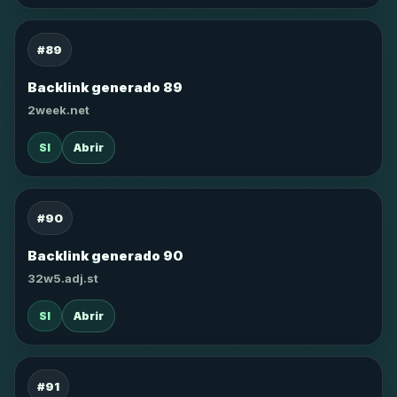
#89
Backlink generado 89
2week.net
SI
Abrir
#90
Backlink generado 90
32w5.adj.st
SI
Abrir
#91