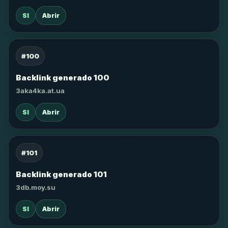
SI
Abrir
#100
Backlink generado 100
3aka4ka.at.ua
SI
Abrir
#101
Backlink generado 101
3db.moy.su
SI
Abrir