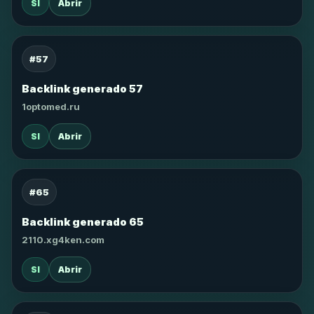
SI
Abrir
#57
Backlink generado 57
1optomed.ru
SI
Abrir
#65
Backlink generado 65
2110.xg4ken.com
SI
Abrir