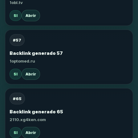
1obl.tv
SI
Abrir
#57
Backlink generado 57
1optomed.ru
SI
Abrir
#65
Backlink generado 65
2110.xg4ken.com
SI
Abrir