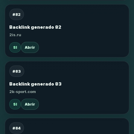
#82
Backlink generado 82
2is.ru
SI
Abrir
#83
Backlink generado 83
2k-sport.com
SI
Abrir
#84