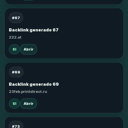
#67
Backlink generado 67
222.at
SI
Abrir
#69
Backlink generado 69
23feb.printdirect.ru
SI
Abrir
#73