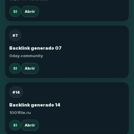
SI
Abrir
#7
Backlink generado 07
0day.community
SI
Abrir
#14
Backlink generado 14
1001file.ru
SI
Abrir