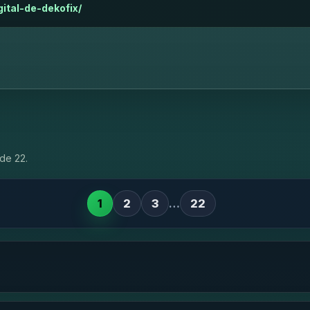
ital-de-dekofix/
de 22.
1
2
3
…
22