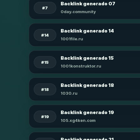
Backlink generado 07
#7
0day.community
Backlink generado 14
#14
1001file.ru
Backlink generado 15
#15
1001konstruktor.ru
Backlink generado 18
#18
1030.ru
Backlink generado 19
#19
105.xg4ken.com
Backlink generado 21