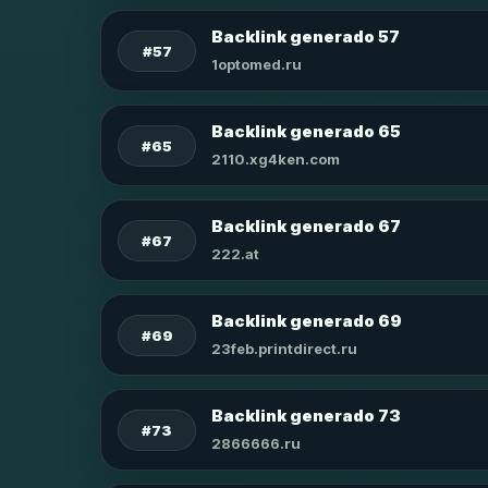
Backlink generado 57
#57
1optomed.ru
Backlink generado 65
#65
2110.xg4ken.com
Backlink generado 67
#67
222.at
Backlink generado 69
#69
23feb.printdirect.ru
Backlink generado 73
#73
2866666.ru