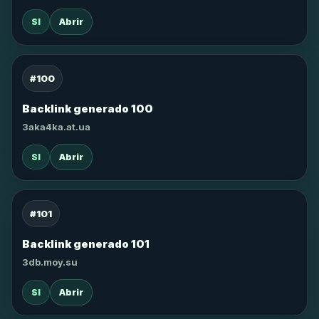
SI
Abrir
#100
Backlink generado 100
3aka4ka.at.ua
SI
Abrir
#101
Backlink generado 101
3db.moy.su
SI
Abrir