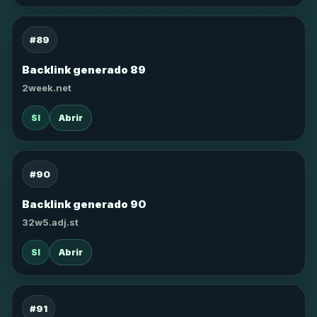
#89
Backlink generado 89
2week.net
SI
Abrir
#90
Backlink generado 90
32w5.adj.st
SI
Abrir
#91