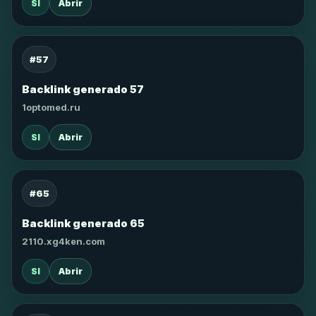
SI
Abrir
#57
Backlink generado 57
1optomed.ru
SI
Abrir
#65
Backlink generado 65
2110.xg4ken.com
SI
Abrir