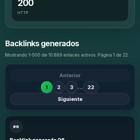
200
HTTP
Backlinks generados
Mostrando 1–500 de 10.889 enlaces activos. Página 1 de 22.
Anterior
1
2
3
…
22
Siguiente
#6
Backlink generado 06