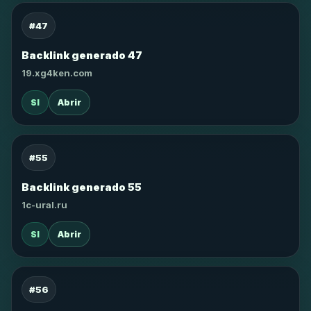
#47
Backlink generado 47
19.xg4ken.com
SI
Abrir
#55
Backlink generado 55
1c-ural.ru
SI
Abrir
#56