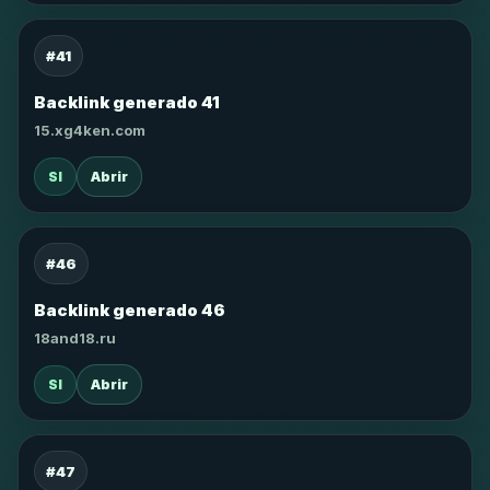
#41
Backlink generado 41
15.xg4ken.com
SI
Abrir
#46
Backlink generado 46
18and18.ru
SI
Abrir
#47