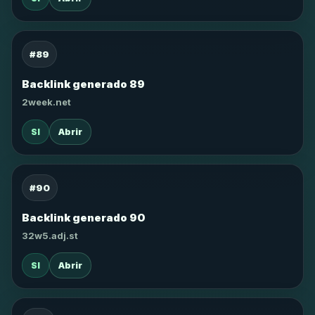
#89
Backlink generado 89
2week.net
SI
Abrir
#90
Backlink generado 90
32w5.adj.st
SI
Abrir