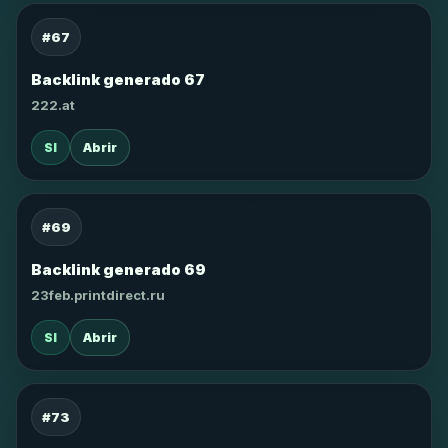
#67
Backlink generado 67
222.at
SI
Abrir
#69
Backlink generado 69
23feb.printdirect.ru
SI
Abrir
#73