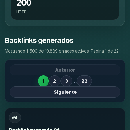
200
HTTP
Backlinks generados
Mostrando 1–500 de 10.889 enlaces activos. Página 1 de 22.
Anterior
1
2
3
…
22
Siguiente
#6
Backlink generado 06