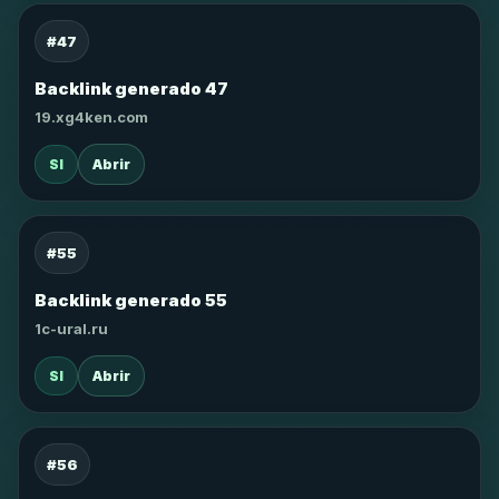
#47
Backlink generado 47
19.xg4ken.com
SI
Abrir
#55
Backlink generado 55
1c-ural.ru
SI
Abrir
#56