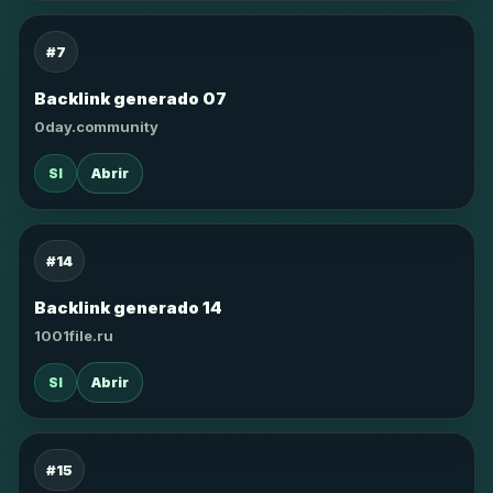
#7
Backlink generado 07
0day.community
SI
Abrir
#14
Backlink generado 14
1001file.ru
SI
Abrir
#15