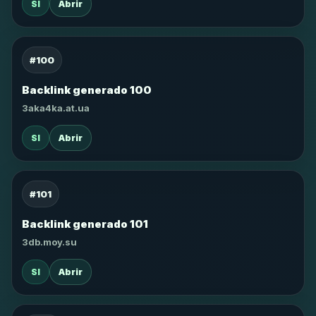
SI
Abrir
#100
Backlink generado 100
3aka4ka.at.ua
SI
Abrir
#101
Backlink generado 101
3db.moy.su
SI
Abrir