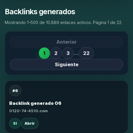
Backlinks generados
Mostrando 1–500 de 10.889 enlaces activos. Página 1 de 22.
Anterior
1
2
3
…
22
Siguiente
#6
Backlink generado 06
0120-74-4510.com
SI
Abrir