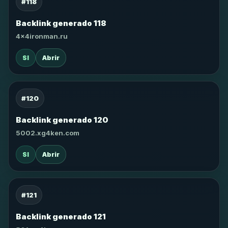
#118
Backlink generado 118
4x4ironman.ru
SI
Abrir
#120
Backlink generado 120
5002.xg4ken.com
SI
Abrir
#121
Backlink generado 121