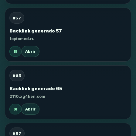
#57
Backlink generado 57
1optomed.ru
SI
Abrir
#65
Backlink generado 65
2110.xg4ken.com
SI
Abrir
#67