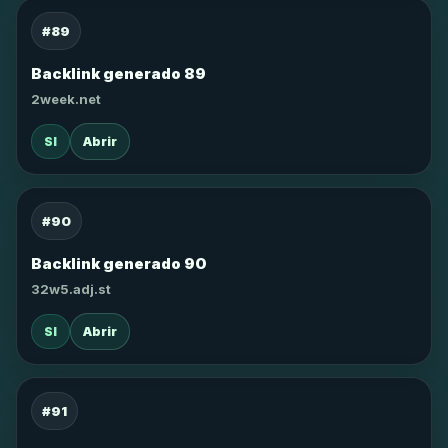
#89
Backlink generado 89
2week.net
SI
Abrir
#90
Backlink generado 90
32w5.adj.st
SI
Abrir
#91