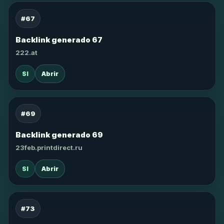
#67
Backlink generado 67
222.at
SI
Abrir
#69
Backlink generado 69
23feb.printdirect.ru
SI
Abrir
#73