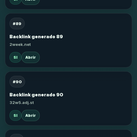
#89
Backlink generado 89
2week.net
SI
Abrir
#90
Backlink generado 90
32w5.adj.st
SI
Abrir