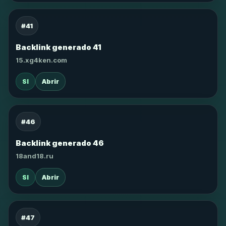
#41
Backlink generado 41
15.xg4ken.com
SI
Abrir
#46
Backlink generado 46
18and18.ru
SI
Abrir
#47