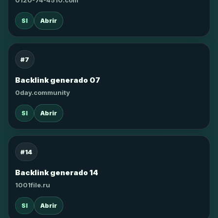
0120-74-4510.com
SI
Abrir
#7
Backlink generado 07
0day.community
SI
Abrir
#14
Backlink generado 14
1001file.ru
SI
Abrir