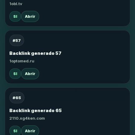
1obl.tv
SI
Abrir
#57
Backlink generado 57
1optomed.ru
SI
Abrir
#65
Backlink generado 65
2110.xg4ken.com
SI
Abrir