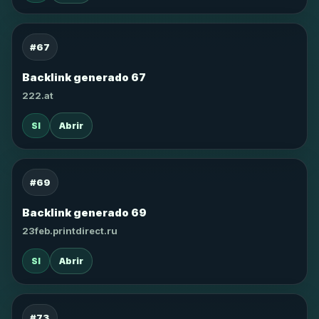
#67
Backlink generado 67
222.at
SI
Abrir
#69
Backlink generado 69
23feb.printdirect.ru
SI
Abrir
#73