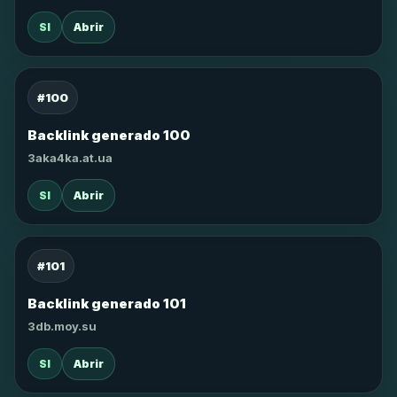
SI
Abrir
#100
Backlink generado 100
3aka4ka.at.ua
SI
Abrir
#101
Backlink generado 101
3db.moy.su
SI
Abrir