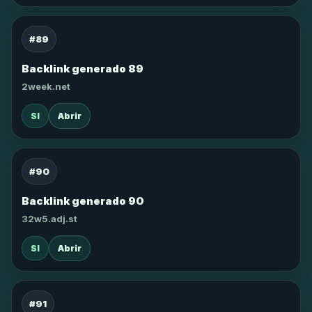
#89
Backlink generado 89
2week.net
SI
Abrir
#90
Backlink generado 90
32w5.adj.st
SI
Abrir
#91