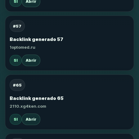
SI
Abrir
#57
Backlink generado 57
1optomed.ru
SI
Abrir
#65
Backlink generado 65
2110.xg4ken.com
SI
Abrir