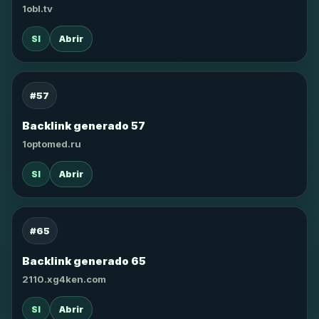
1obl.tv
SI
Abrir
#57
Backlink generado 57
1optomed.ru
SI
Abrir
#65
Backlink generado 65
2110.xg4ken.com
SI
Abrir