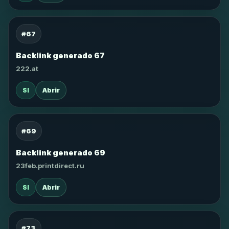
#67
Backlink generado 67
222.at
SI
Abrir
#69
Backlink generado 69
23feb.printdirect.ru
SI
Abrir
#73