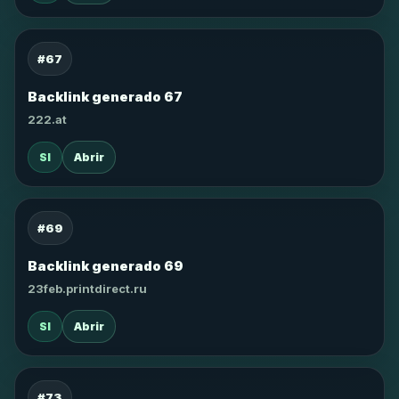
#67
Backlink generado 67
222.at
SI
Abrir
#69
Backlink generado 69
23feb.printdirect.ru
SI
Abrir
#73