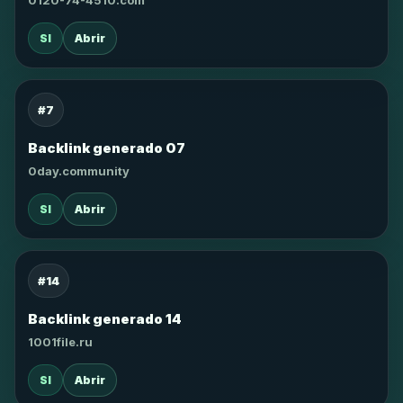
0120-74-4510.com
SI
Abrir
#7
Backlink generado 07
0day.community
SI
Abrir
#14
Backlink generado 14
1001file.ru
SI
Abrir