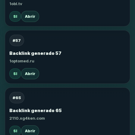
1obl.tv
SI
Abrir
#57
Backlink generado 57
1optomed.ru
SI
Abrir
#65
Backlink generado 65
2110.xg4ken.com
SI
Abrir