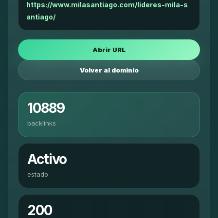
https://www.milasantiago.com/lideres-mila-s
antiago/
Abrir URL
Volver al dominio
10889
backlinks
Activo
estado
200