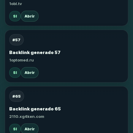
1obl.tv
SI
Abrir
#57
Backlink generado 57
1optomed.ru
SI
Abrir
#65
Backlink generado 65
2110.xg4ken.com
SI
Abrir