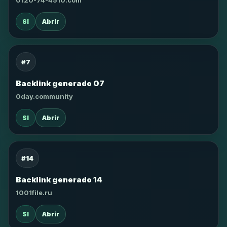
0120-74-4510.com
SI
Abrir
#7
Backlink generado 07
0day.community
SI
Abrir
#14
Backlink generado 14
1001file.ru
SI
Abrir