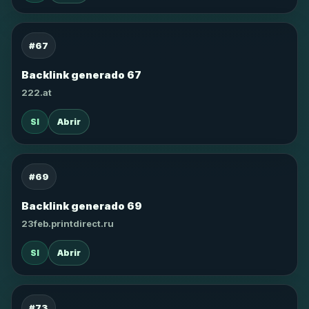
#67
Backlink generado 67
222.at
SI
Abrir
#69
Backlink generado 69
23feb.printdirect.ru
SI
Abrir
#73