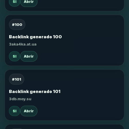
SI
Abrir
#100
Backlink generado 100
3aka4ka.at.ua
SI
Abrir
#101
Backlink generado 101
3db.moy.su
SI
Abrir