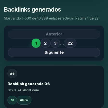
Backlinks generados
Mostrando 1–500 de 10.889 enlaces activos. Página 1 de 22.
Anterior
1
2
3
…
22
Siguiente
#6
Backlink generado 06
0120-74-4510.com
SI
Abrir