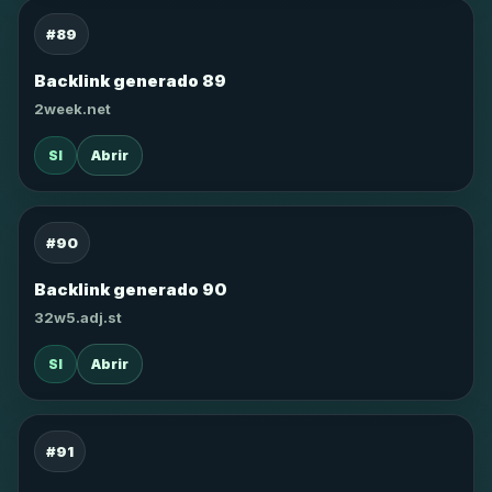
#89
Backlink generado 89
2week.net
SI
Abrir
#90
Backlink generado 90
32w5.adj.st
SI
Abrir
#91