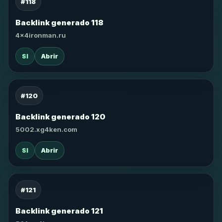
#118
Backlink generado 118
4x4ironman.ru
SI
Abrir
#120
Backlink generado 120
5002.xg4ken.com
SI
Abrir
#121
Backlink generado 121