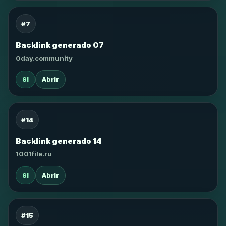
#7
Backlink generado 07
0day.community
SI
Abrir
#14
Backlink generado 14
1001file.ru
SI
Abrir
#15