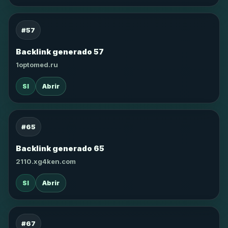
#57
Backlink generado 57
1optomed.ru
SI
Abrir
#65
Backlink generado 65
2110.xg4ken.com
SI
Abrir
#67