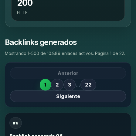
200
HTTP
Backlinks generados
Mostrando 1–500 de 10.889 enlaces activos. Página 1 de 22.
Anterior
1
2
3
…
22
Siguiente
#6
Backlink generado 06