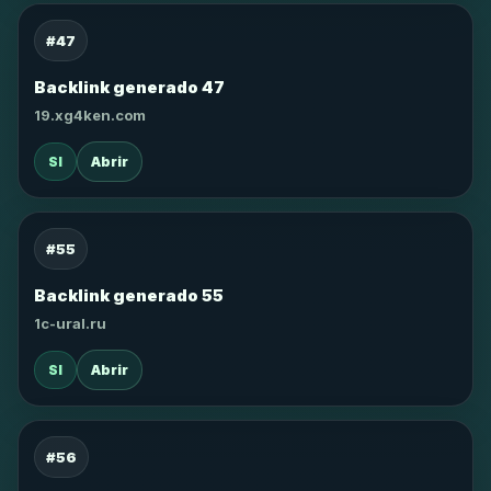
#47
Backlink generado 47
19.xg4ken.com
SI
Abrir
#55
Backlink generado 55
1c-ural.ru
SI
Abrir
#56