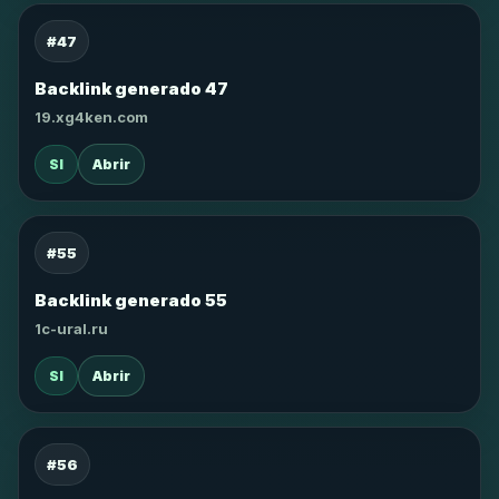
#47
Backlink generado 47
19.xg4ken.com
SI
Abrir
#55
Backlink generado 55
1c-ural.ru
SI
Abrir
#56