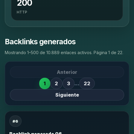
200
HTTP
Backlinks generados
Mostrando 1–500 de 10.889 enlaces activos. Página 1 de 22.
Anterior
1
2
3
…
22
Siguiente
#6
Backlink generado 06