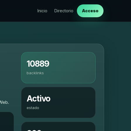
Inicio
Directorio
Acceso
10889
backlinks
Activo
 Web.
estado