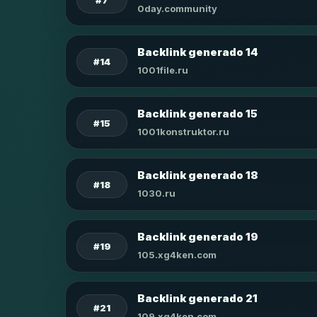
0day.community
Backlink generado 14
#14
1001file.ru
Backlink generado 15
#15
1001konstruktor.ru
Backlink generado 18
#18
1030.ru
Backlink generado 19
#19
105.xg4ken.com
Backlink generado 21
#21
109.xg4ken.com