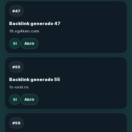
#47
Backlink generado 47
19.xg4ken.com
SI
Abrir
#55
Backlink generado 55
1c-ural.ru
SI
Abrir
#56