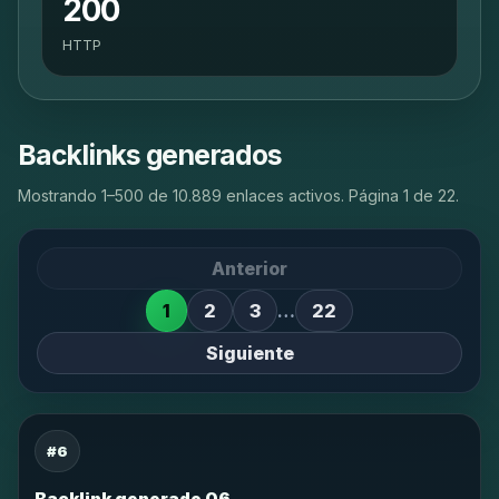
200
HTTP
Backlinks generados
Mostrando 1–500 de 10.889 enlaces activos. Página 1 de 22.
Anterior
1
2
3
…
22
Siguiente
#6
Backlink generado 06