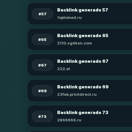
Backlink generado 57
#57
1optomed.ru
Backlink generado 65
#65
2110.xg4ken.com
Backlink generado 67
#67
222.at
Backlink generado 69
#69
23feb.printdirect.ru
Backlink generado 73
#73
2866666.ru