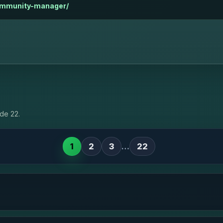
ommunity-manager/
de 22.
1
2
3
…
22