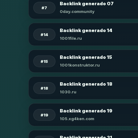
Backlink generado 07
#7
0day.community
Backlink generado 14
#14
1001file.ru
Backlink generado 15
#15
1001konstruktor.ru
Backlink generado 18
#18
1030.ru
Backlink generado 19
#19
105.xg4ken.com
Backlink generado 21