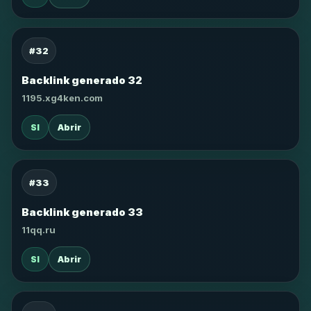
#32
Backlink generado 32
1195.xg4ken.com
SI
Abrir
#33
Backlink generado 33
11qq.ru
SI
Abrir