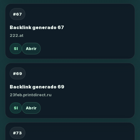
#67
Backlink generado 67
222.at
SI
Abrir
#69
Backlink generado 69
23feb.printdirect.ru
SI
Abrir
#73