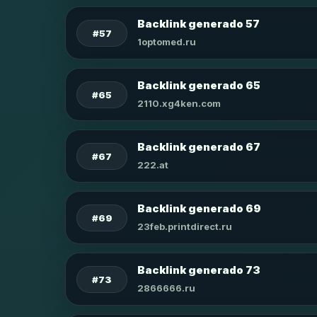
Backlink generado 57
#57
1optomed.ru
Backlink generado 65
#65
2110.xg4ken.com
Backlink generado 67
#67
222.at
Backlink generado 69
#69
23feb.printdirect.ru
Backlink generado 73
#73
2866666.ru