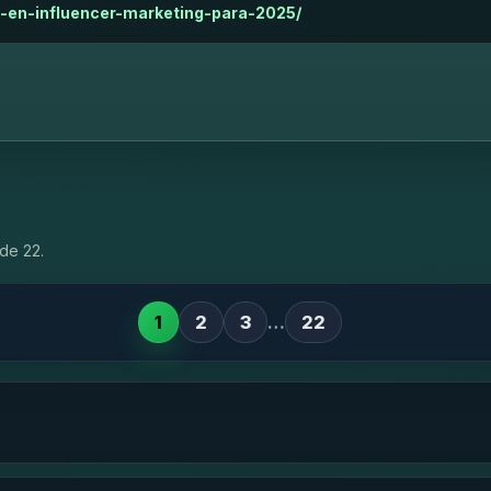
-en-influencer-marketing-para-2025/
de 22.
1
2
3
…
22