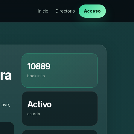
Inicio
Directorio
Acceso
10889
ra
backlinks
Activo
lave,
estado