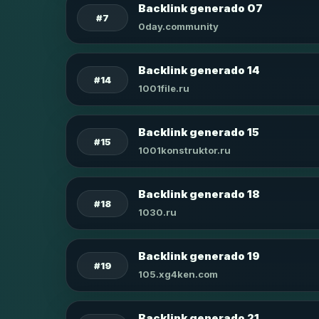
Backlink generado 07
#7
0day.community
Backlink generado 14
#14
1001file.ru
Backlink generado 15
#15
1001konstruktor.ru
Backlink generado 18
#18
1030.ru
Backlink generado 19
#19
105.xg4ken.com
Backlink generado 21