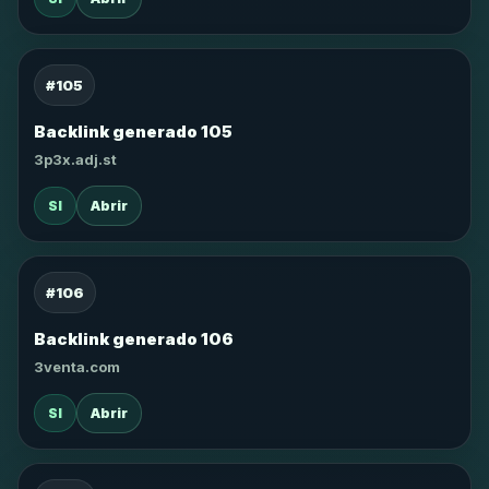
#105
Backlink generado 105
3p3x.adj.st
SI
Abrir
#106
Backlink generado 106
3venta.com
SI
Abrir