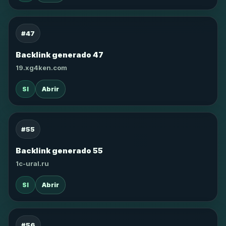
#47
Backlink generado 47
19.xg4ken.com
SI
Abrir
#55
Backlink generado 55
1c-ural.ru
SI
Abrir
#56