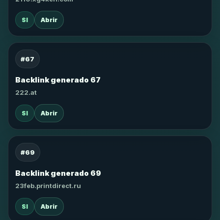
SI
Abrir
#67
Backlink generado 67
222.at
SI
Abrir
#69
Backlink generado 69
23feb.printdirect.ru
SI
Abrir