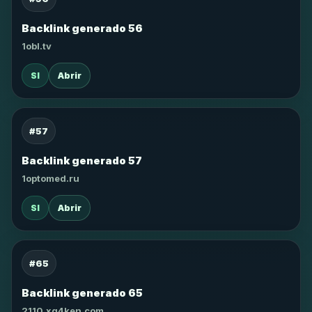
Backlink generado 56
1obl.tv
SI
Abrir
#57
Backlink generado 57
1optomed.ru
SI
Abrir
#65
Backlink generado 65
2110.xg4ken.com