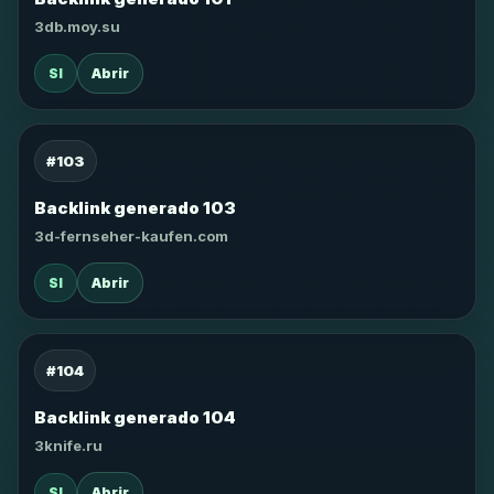
3db.moy.su
SI
Abrir
#103
Backlink generado 103
3d-fernseher-kaufen.com
SI
Abrir
#104
Backlink generado 104
3knife.ru
SI
Abrir