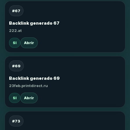
#67
Backlink generado 67
222.at
SI
Abrir
#69
Backlink generado 69
23feb.printdirect.ru
SI
Abrir
#73