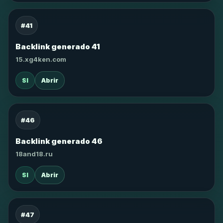
#41
Backlink generado 41
15.xg4ken.com
SI
Abrir
#46
Backlink generado 46
18and18.ru
SI
Abrir
#47