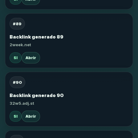
#89
Backlink generado 89
2week.net
SI
Abrir
#90
Backlink generado 90
32w5.adj.st
SI
Abrir