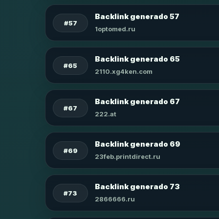
Backlink generado 57
#57
1optomed.ru
Backlink generado 65
#65
2110.xg4ken.com
Backlink generado 67
#67
222.at
Backlink generado 69
#69
23feb.printdirect.ru
Backlink generado 73
#73
2866666.ru