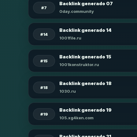
Backlink generado 07
#7
0day.community
Backlink generado 14
#14
1001file.ru
Backlink generado 15
#15
1001konstruktor.ru
Backlink generado 18
#18
1030.ru
Backlink generado 19
#19
105.xg4ken.com
Backlink generado 21