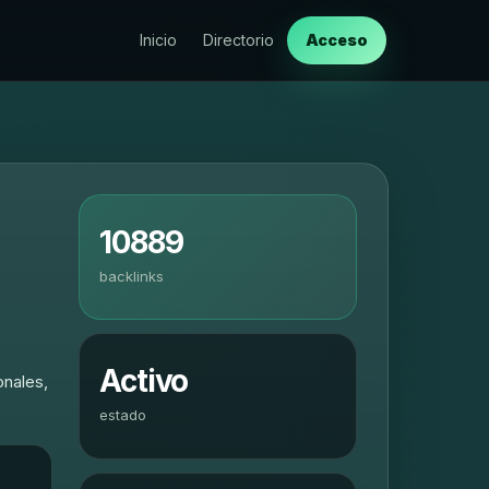
Inicio
Directorio
Acceso
10889
backlinks
Activo
onales,
estado