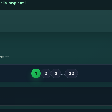
rollo-mvp.html
de 22.
1
2
3
…
22