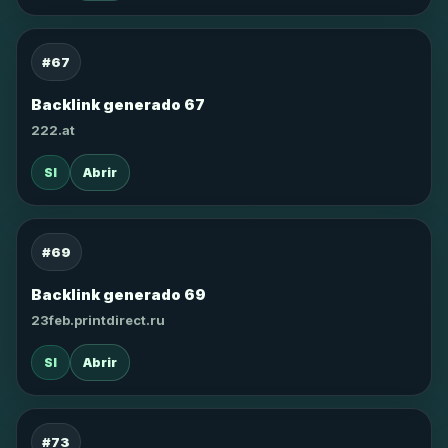
#67
Backlink generado 67
222.at
SI
Abrir
#69
Backlink generado 69
23feb.printdirect.ru
SI
Abrir
#73