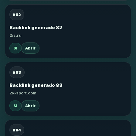
#82
Backlink generado 82
2is.ru
SI
Abrir
#83
Backlink generado 83
2k-sport.com
SI
Abrir
#84