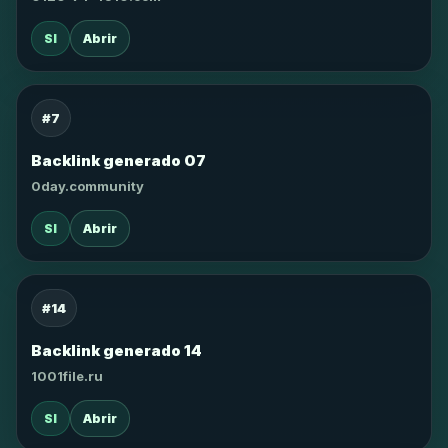
SI
Abrir
#7
Backlink generado 07
0day.community
SI
Abrir
#14
Backlink generado 14
1001file.ru
SI
Abrir