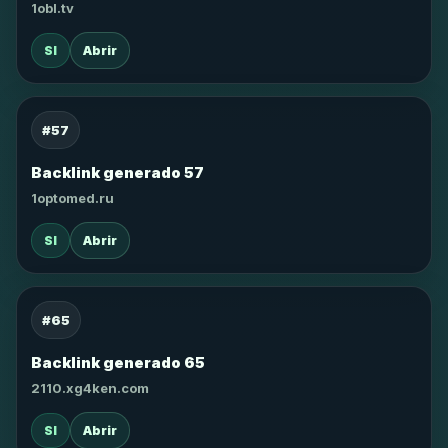
1obl.tv
SI
Abrir
#57
Backlink generado 57
1optomed.ru
SI
Abrir
#65
Backlink generado 65
2110.xg4ken.com
SI
Abrir