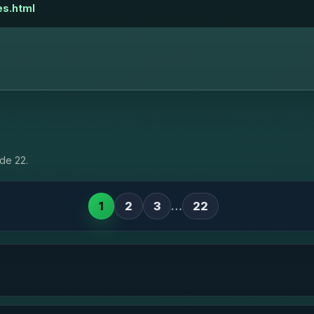
es.html
de 22.
1
2
3
…
22