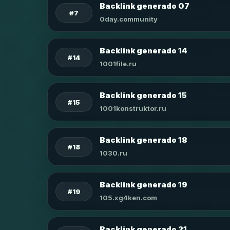
Backlink generado 07
#7
0day.community
Backlink generado 14
#14
1001file.ru
Backlink generado 15
#15
1001konstruktor.ru
Backlink generado 18
#18
1030.ru
Backlink generado 19
#19
105.xg4ken.com
Backlink generado 21