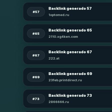
Backlink generado 57
#57
1optomed.ru
Backlink generado 65
#65
2110.xg4ken.com
Backlink generado 67
#67
222.at
Backlink generado 69
#69
23feb.printdirect.ru
Backlink generado 73
#73
2866666.ru