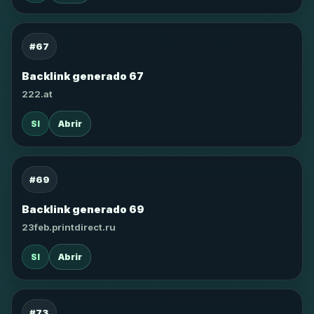
#67
Backlink generado 67
222.at
SI
Abrir
#69
Backlink generado 69
23feb.printdirect.ru
SI
Abrir
#73