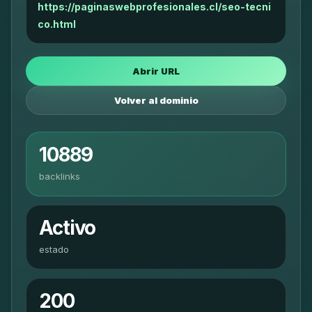
https://paginaswebprofesionales.cl/seo-tecni
co.html
Abrir URL
Volver al dominio
10889
backlinks
Activo
estado
200