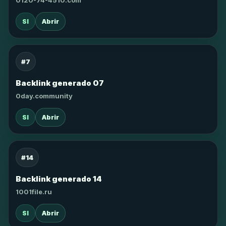
0120-74-4510.com
SI
Abrir
#7
Backlink generado 07
0day.community
SI
Abrir
#14
Backlink generado 14
1001file.ru
SI
Abrir