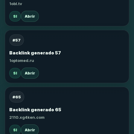
1obl.tv
SI
Abrir
#57
Backlink generado 57
1optomed.ru
SI
Abrir
#65
Backlink generado 65
2110.xg4ken.com
SI
Abrir