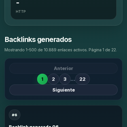
-
HTTP
Backlinks generados
Mostrando 1–500 de 10.889 enlaces activos. Página 1 de 22.
Anterior
1
2
3
…
22
Siguiente
#6
Backlink generado 06