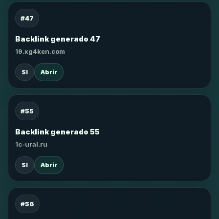
#47
Backlink generado 47
19.xg4ken.com
SI
Abrir
#55
Backlink generado 55
1c-ural.ru
SI
Abrir
#56