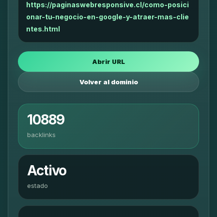
https://paginaswebresponsive.cl/como-posici
onar-tu-negocio-en-google-y-atraer-mas-clie
ntes.html
Abrir URL
Volver al dominio
10889
backlinks
Activo
estado