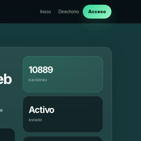
Inicio
Directorio
Acceso
10889
eb
backlinks
Activo
te
estado