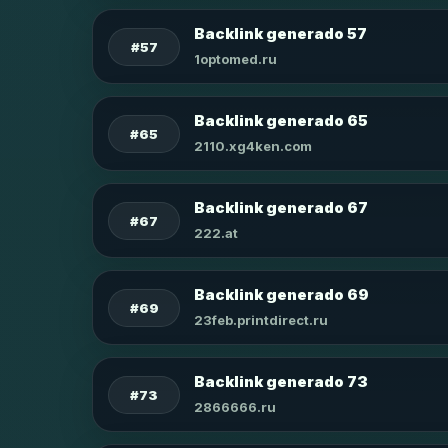
Backlink generado 57
#57
1optomed.ru
Backlink generado 65
#65
2110.xg4ken.com
Backlink generado 67
#67
222.at
Backlink generado 69
#69
23feb.printdirect.ru
Backlink generado 73
#73
2866666.ru