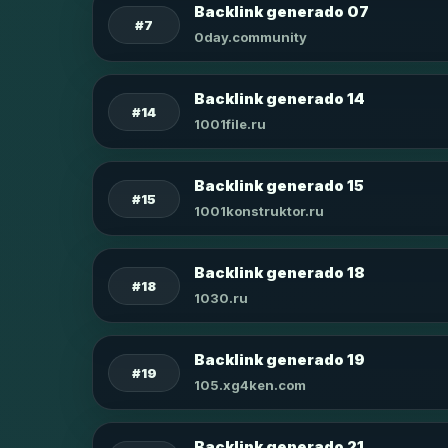
Backlink generado 07
#7
0day.community
Backlink generado 14
#14
1001file.ru
Backlink generado 15
#15
1001konstruktor.ru
Backlink generado 18
#18
1030.ru
Backlink generado 19
#19
105.xg4ken.com
Backlink generado 21