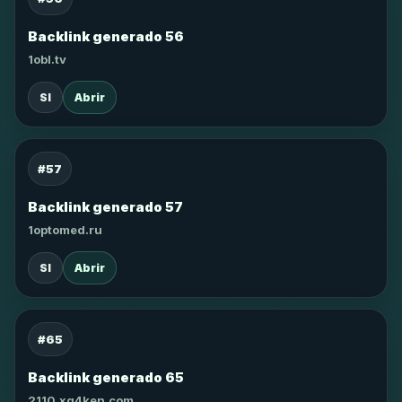
Backlink generado 56
1obl.tv
SI
Abrir
#57
Backlink generado 57
1optomed.ru
SI
Abrir
#65
Backlink generado 65
2110.xg4ken.com