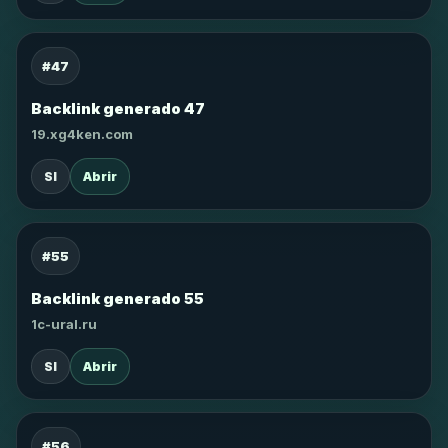
#47
Backlink generado 47
19.xg4ken.com
SI
Abrir
#55
Backlink generado 55
1c-ural.ru
SI
Abrir
#56