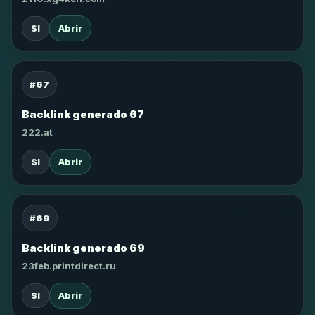
SI
Abrir
#67
Backlink generado 67
222.at
SI
Abrir
#69
Backlink generado 69
23feb.printdirect.ru
SI
Abrir