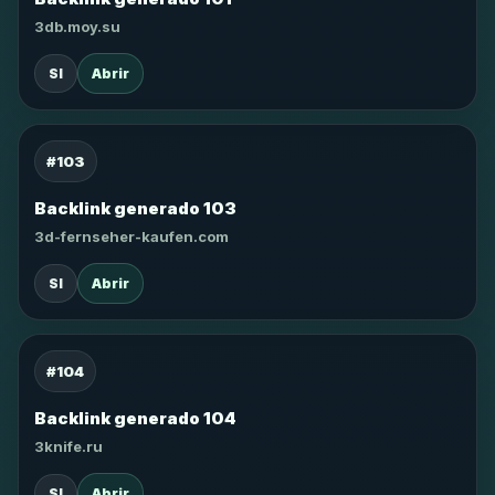
3db.moy.su
SI
Abrir
#103
Backlink generado 103
3d-fernseher-kaufen.com
SI
Abrir
#104
Backlink generado 104
3knife.ru
SI
Abrir