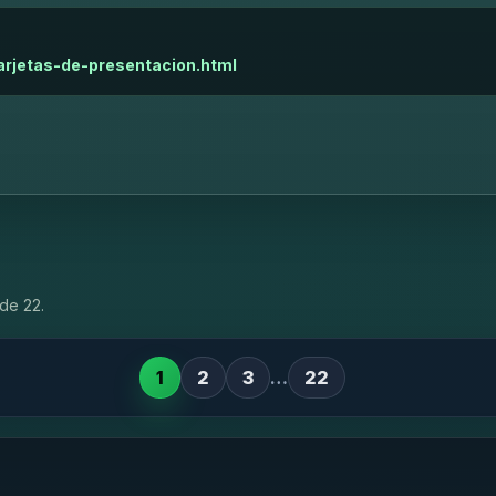
arjetas-de-presentacion.html
de 22.
1
2
3
…
22