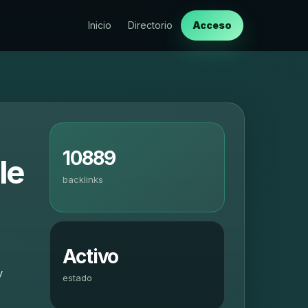
Inicio
Directorio
Acceso
10889
le
backlinks
Activo
y
estado