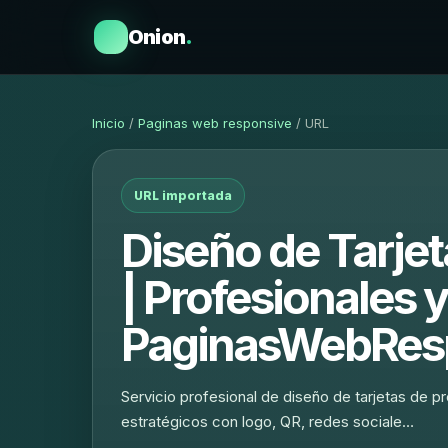
Onion
.
Inicio
/
Paginas web responsive
/ URL
URL importada
Diseño de Tarjet
| Profesionales 
PaginasWebResp
Servicio profesional de diseño de tarjetas de p
estratégicos con logo, QR, redes sociale…