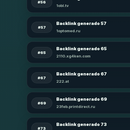
#56
1obl.tv
Backlink generado 57
#57
1optomed.ru
Backlink generado 65
#65
2110.xg4ken.com
Backlink generado 67
#67
222.at
Backlink generado 69
#69
23feb.printdirect.ru
Backlink generado 73
#73