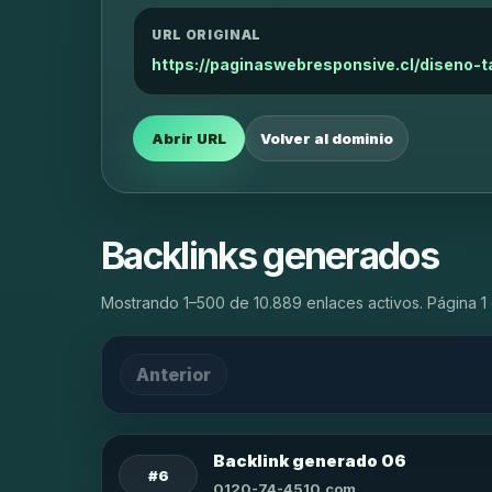
URL ORIGINAL
https://paginaswebresponsive.cl/diseno-t
Abrir URL
Volver al dominio
Backlinks generados
Mostrando 1–500 de 10.889 enlaces activos. Página 1 
Anterior
Backlink generado 06
#6
0120-74-4510.com