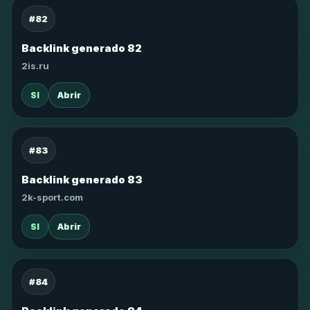
#82
Backlink generado 82
2is.ru
SI
Abrir
#83
Backlink generado 83
2k-sport.com
SI
Abrir
#84