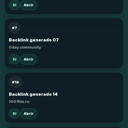
SI
Abrir
#7
Backlink generado 07
0day.community
SI
Abrir
#14
Backlink generado 14
1001file.ru
SI
Abrir