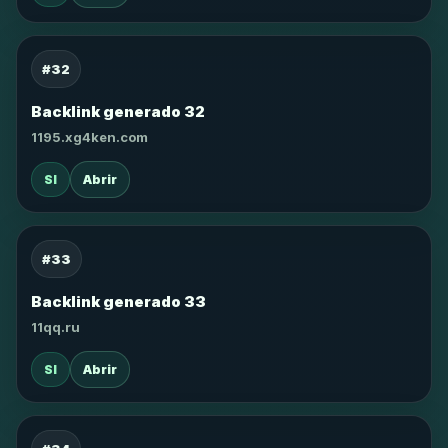
#32
Backlink generado 32
1195.xg4ken.com
SI
Abrir
#33
Backlink generado 33
11qq.ru
SI
Abrir