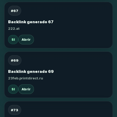
#67
Backlink generado 67
222.at
SI
Abrir
#69
Backlink generado 69
23feb.printdirect.ru
SI
Abrir
#73