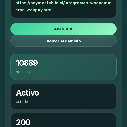
https://paymentchile.cl/integracion-woocomm
erce-webpay.html
Abrir URL
Volver al dominio
10889
backlinks
Activo
estado
200