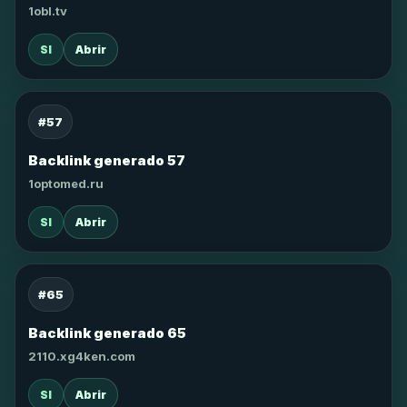
1obl.tv
SI
Abrir
#57
Backlink generado 57
1optomed.ru
SI
Abrir
#65
Backlink generado 65
2110.xg4ken.com
SI
Abrir