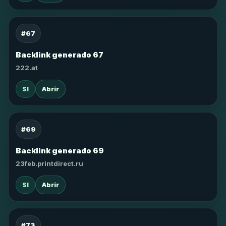
#67
Backlink generado 67
222.at
SI
Abrir
#69
Backlink generado 69
23feb.printdirect.ru
SI
Abrir
#73