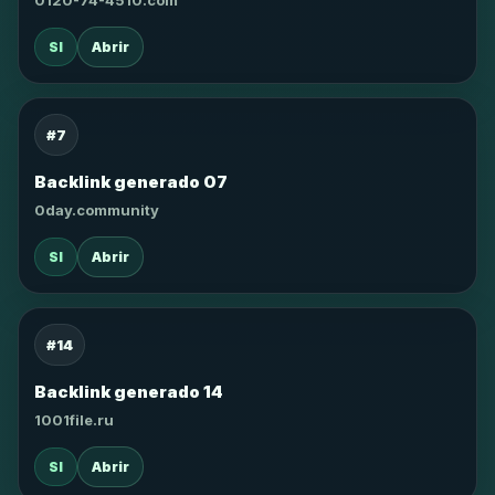
0120-74-4510.com
SI
Abrir
#7
Backlink generado 07
0day.community
SI
Abrir
#14
Backlink generado 14
1001file.ru
SI
Abrir