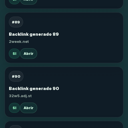
#89
Backlink generado 89
2week.net
SI
Abrir
#90
Backlink generado 90
32w5.adj.st
SI
Abrir