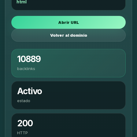
html
Abrir URL
Volver al dominio
10889
backlinks
Activo
estado
200
HTTP