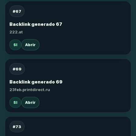
#67
Backlink generado 67
222.at
SI
Abrir
#69
Backlink generado 69
23feb.printdirect.ru
SI
Abrir
#73