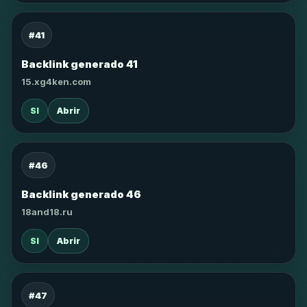
#41
Backlink generado 41
15.xg4ken.com
SI
Abrir
#46
Backlink generado 46
18and18.ru
SI
Abrir
#47