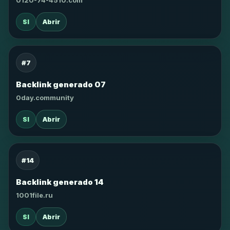
0120-74-4510.com
SI
Abrir
#7
Backlink generado 07
0day.community
SI
Abrir
#14
Backlink generado 14
1001file.ru
SI
Abrir