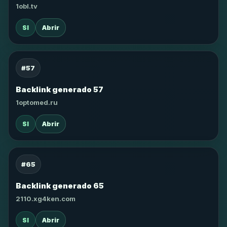
1obl.tv
SI
Abrir
#57
Backlink generado 57
1optomed.ru
SI
Abrir
#65
Backlink generado 65
2110.xg4ken.com
SI
Abrir