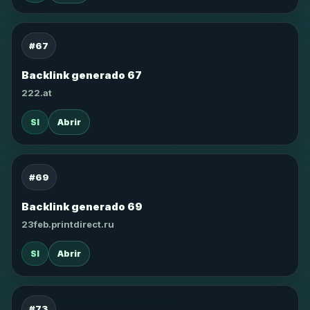
#67
Backlink generado 67
222.at
SI
Abrir
#69
Backlink generado 69
23feb.printdirect.ru
SI
Abrir
#73